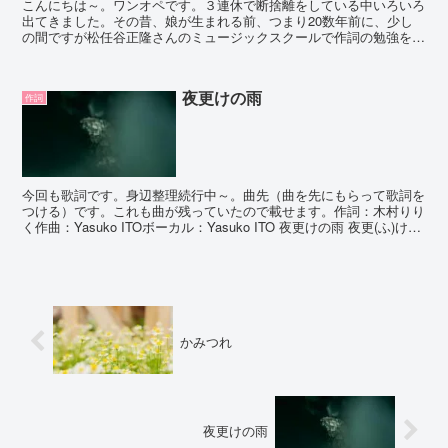
こんにちは～。ワンオペです。３連休で断捨離をしている中いろいろ
出てきました。その昔、娘が生まれる前、つまり20数年前に、少し
の間ですが松任谷正隆さんのミュージックスクールで作詞の勉強をし
ていました。曲を先にもらい、その曲にあったストーリーを...
夜更けの雨
作詞
今回も歌詞です。身辺整理続行中～。曲先（曲を先にもらって歌詞を
つける）です。これも曲が残っていたので載せます。作詞：木村りり
く作曲：Yasuko ITOボーカル：Yasuko ITO 夜更けの雨 夜更(ふ)けの
雨には 夢も濡れて （濡れてい...
かみつれ
夜更けの雨