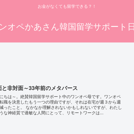
お金がなくても留学できる？！
ンオペかあさん韓国留学サポート
面と非対面～33年前のメタバース
にちは～。絶賛韓国留学サポート中のワンオペ母です。ワンオペ
転職を決意したもう一つの理由ですが、それは在宅が週３から週
減ったこと。 なかなか理解されないかもしれないですが、わたし
うな神経質で過敏な人間にとって、リモートワークは...