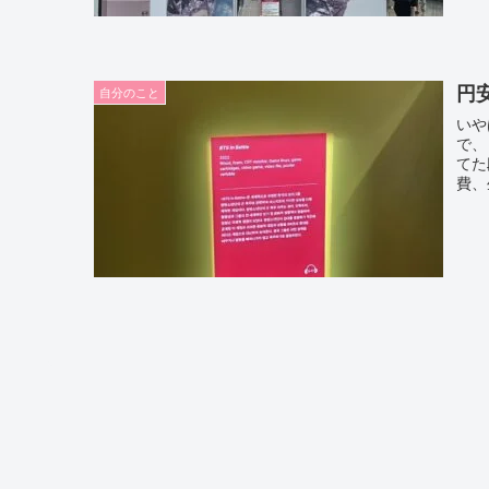
円
自分のこと
いや
で、
てた
費、